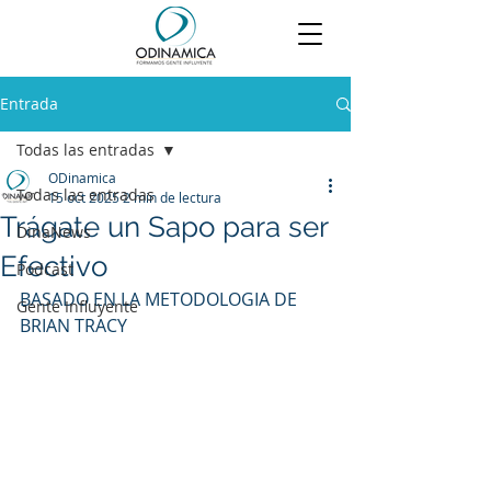
Entrada
Todas las entradas
ODinamica
Todas las entradas
15 oct 2025
2 min de lectura
Trágate un Sapo para ser
DinaNews
Efectivo
Podcast
BASADO EN LA METODOLOGIA DE 
Gente Influyente
BRIAN TRACY