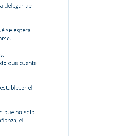
a delegar de 
qué se espera 
arse.
s, 
ndo que cuente 
establecer el 
n que no solo 
ianza, el 