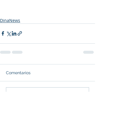
DinaNews
Comentarios
Escribir un comentario...
ODINAMICA
Formando Gente Influyente