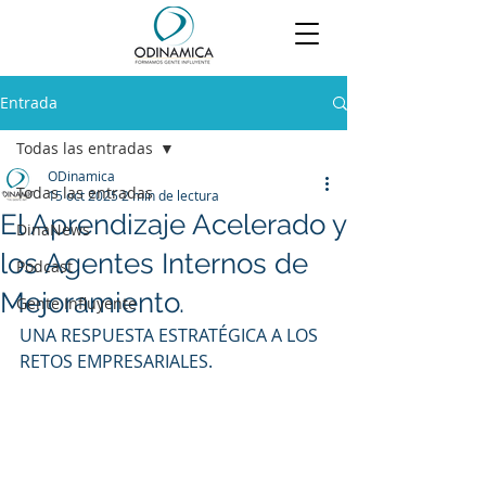
Entrada
Todas las entradas
ODinamica
Todas las entradas
15 oct 2025
2 min de lectura
El Aprendizaje Acelerado y
DinaNews
los Agentes Internos de
Podcast
Mejoramiento.
Gente Influyente
UNA RESPUESTA ESTRATÉGICA A LOS 
RETOS EMPRESARIALES.