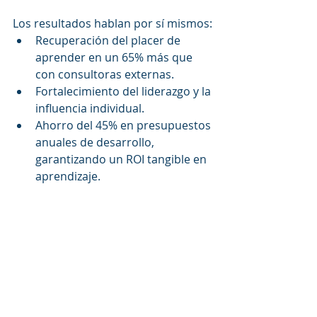
Los resultados hablan por sí mismos:
Recuperación del placer de 
aprender en un 65% más que 
con consultoras externas.
Fortalecimiento del liderazgo y la 
influencia individual.
Ahorro del 45% en presupuestos 
anuales de desarrollo, 
garantizando un ROI tangible en 
aprendizaje.
El Aprendizaje Acelerado no se limita 
a entrenamientos técnicos. También 
se convierte en una herramienta 
poderosa para:
Internalizar valores 
organizacionales.