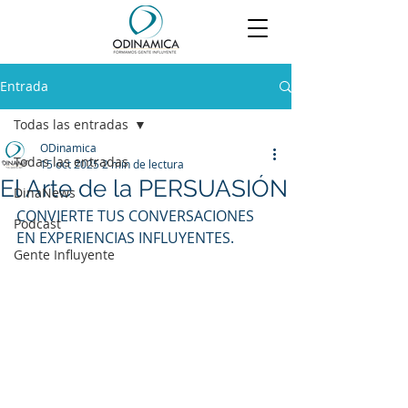
Entrada
Todas las entradas
ODinamica
Todas las entradas
15 oct 2025
2 min de lectura
El Arte de la PERSUASIÓN
DinaNews
CONVIERTE TUS CONVERSACIONES 
Podcast
EN EXPERIENCIAS INFLUYENTES.
Gente Influyente