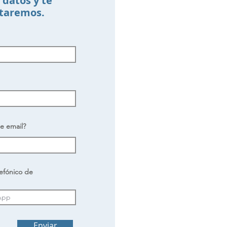
 datos y te
taremos.
de email?
efónico de
Enviar