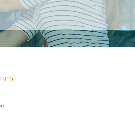
ENTO
ón