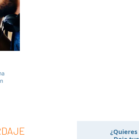
na
en
RDAJE
¿Quieres