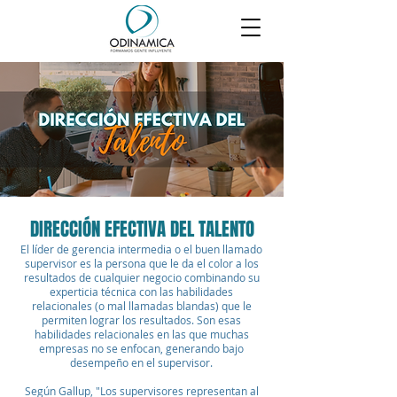
DIRECCIÓN EFECTIVA DEL TALENTO
El líder de gerencia intermedia o el buen llamado
supervisor es la persona que le da el color a los
resultados de cualquier negocio combinando su
experticia técnica con las habilidades
relacionales (o mal llamadas blandas) que le
permiten lograr los resultados. Son esas
habilidades relacionales en las que muchas
empresas no se enfocan, generando bajo
desempeño en el supervisor.
Según Gallup, "Los supervisores representan al